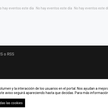
o hay eventos este día
No hay eventos este día
No hay eventos este d
CS o RSS
lumen y la interacción de los usuarios en el portal. Nos ayudan a mejora
Este aviso seguirá apareciendo hasta que decidas. Para más información,
rid
das las cookies