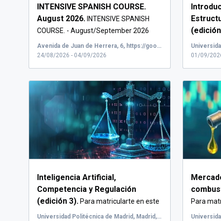
INTENSIVE SPANISH COURSE.
Introduc
August 2026.
Estruct
INTENSIVE SPANISH
(edición
COURSE. - August/September 2026
The INTENSIVE...
MOOC ...
Avenida de Juan de Herrera, 6, https://goo.gl/maps/aoPSPy9cFVeeuRQy8
24/08/2026 - 04/09/2026
01/09/202
Inteligencia Artificial,
Mercado
Competencia y Regulación
combusti
(edición 3).
Para matricularte en este
Para matr
MOOC pulsa sob...
sobr...
Universidad Politécnica de Madrid, Madrid, España