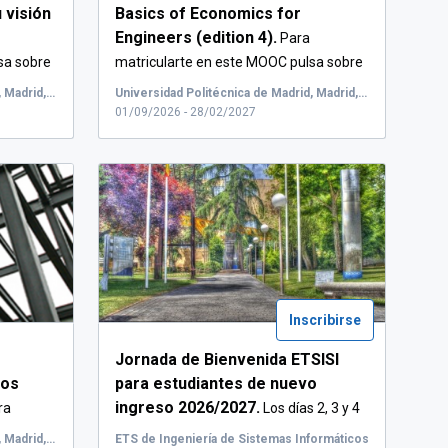
 visión
Basics of Economics for
Engineers (edition 4).
Para
sa sobre
matricularte en este MOOC pulsa sobre
"Inscribirse"...
Universidad Politécnica de Madrid, Madrid, España
Universidad Politécnica de Madrid, Madrid, España
01/09/2026 - 28/02/2027
Inscribirse
Jornada de Bienvenida ETSISI
sos
para estudiantes de nuevo
ingreso 2026/2027.
ra
Los días 2, 3 y 4
de septiem...
Universidad Politécnica de Madrid, Madrid, España
ETS de Ingeniería de Sistemas Informáticos