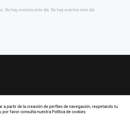
ía
No hay eventos este día
No hay eventos este día
r a partir de la creación de perfiles de navegación, respetando tu
 por favor consulta nuestra Política de cookies.