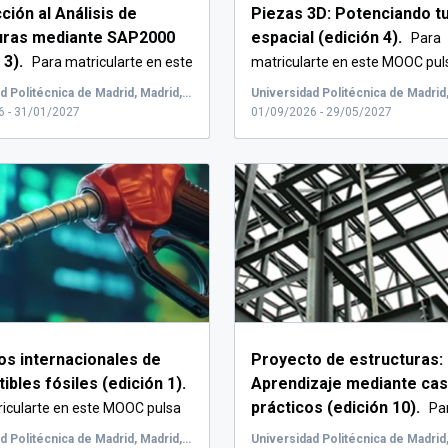
ción al Análisis de
Piezas 3D: Potenciando tu
uras mediante SAP2000
espacial (edición 4).
Para
 3).
Para matricularte en este
matricularte en este MOOC pul
"In...
Universidad Politécnica de Madrid, Madrid, España
6 - 31/01/2027
01/09/2026 - 29/05/2027
s internacionales de
Proyecto de estructuras:
bles fósiles (edición 1).
Aprendizaje mediante ca
prácticos (edición 10).
icularte en este MOOC pulsa
Pa
matricularte en este...
Universidad Politécnica de Madrid, Madrid, España