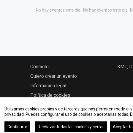
No hay eventos este día
No hay eventos este día
N
Contacto
KML, I
Quiero crear un evento
Información legal
Política de cookies
Utilizamos cookies propias y de terceros que nos permiten medir el vo
privacidad. Puedes configurar el uso de cookies o aceptarlas todas. 
2026 © Eventos - Universidad Politécnica de Mad
Configurar
Rechazar todas las cookies y cerrar
Aceptar to