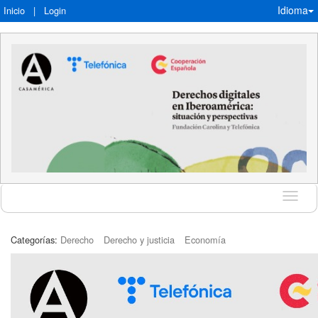
Idioma
Inicio
|
Login
Idioma
Categorías:
Derecho
Derecho y justicia
Economía