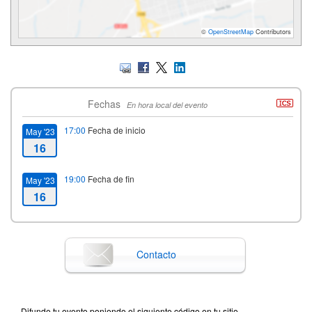
©
OpenStreetMap
Contributors
Fechas
En hora local del evento
17:00
Fecha de inicio
May '23
16
19:00
Fecha de fin
May '23
16
Contacto
Difunde tu evento poniendo el siguiente código en tu sitio