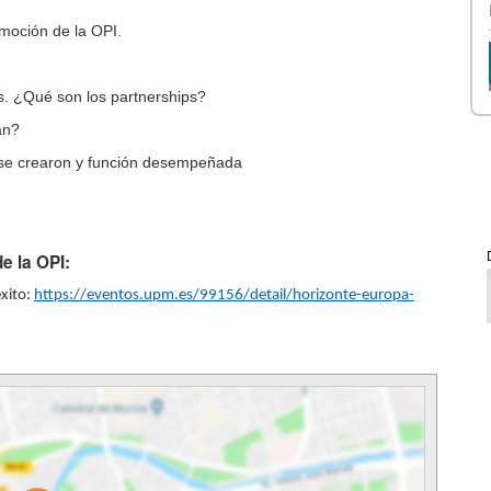
moción de la OPI.
os. ¿Qué son los partnerships?
an?
 se crearon y función desempeñada
e la OPI:
éxito:
https://eventos.upm.es/99156/detail/horizonte-europa-