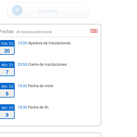
Inscribirse
Fechas
En hora local del evento
13:00
Apertura de inscripciones
Feb '23
20
23:59
Cierre de inscripciones
Mrz '23
7
15:00
Fecha de inicio
Mrz '23
8
19:30
Fecha de fin
Mrz '23
9