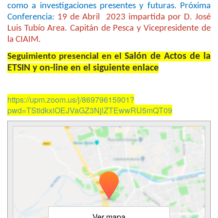
como a investigaciones presentes y futuras. Próxima
Conferencia:
19 de Abril 2023 impartida por D. José
Luis Tubío Area. Capitán de Pesca y Vicepresidente de
la CIAIM.
Salón de Actos de la
Seguimiento presencial en el
ETSIN y on-line en el siguiente enlace
https://upm.zoom.us/j/86979615901?
pwd=TStidkxiOEJVaGZ3NjlZTEwwRU5mQT09
Ver mapa