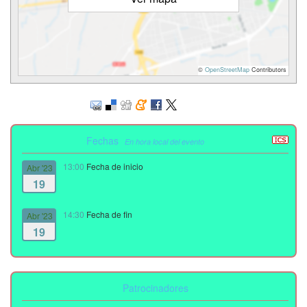
©
OpenStreetMap
Contributors
Fechas
En hora local del evento
13:00
Fecha de inicio
Abr '23
19
14:30
Fecha de fin
Abr '23
19
Patrocinadores