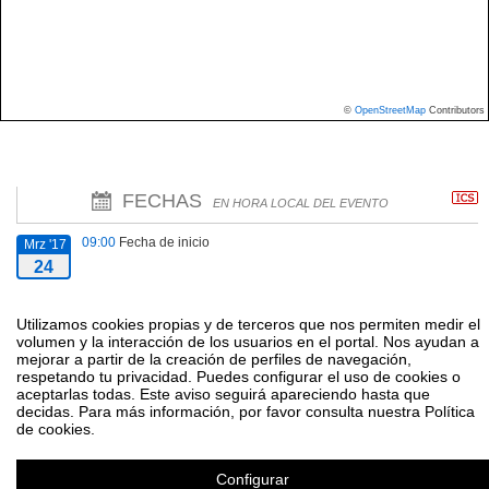
©
OpenStreetMap
Contributors
FECHAS
EN HORA LOCAL DEL EVENTO
09:00
Fecha de inicio
Mrz '17
24
14:00
Fecha de fin
Mrz '17
Utilizamos cookies propias y de terceros que nos permiten medir el
volumen y la interacción de los usuarios en el portal. Nos ayudan a
24
mejorar a partir de la creación de perfiles de navegación,
respetando tu privacidad. Puedes configurar el uso de cookies o
aceptarlas todas. Este aviso seguirá apareciendo hasta que
decidas. Para más información, por favor consulta nuestra Política
de cookies.
IV Jornada de Jóvenes Investigadores
Configurar