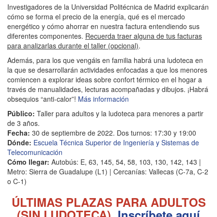
Investigadores de la Universidad Politécnica de Madrid explicarán
cómo se forma el precio de la energía, qué es el mercado
energético y cómo ahorrar en nuestra factura entendiendo sus
diferentes componentes.
Recuerda traer alguna de tus facturas
para analizarlas durante el taller (opcional)
.
Además, para los que vengáis en familia habrá una ludoteca en
la que se desarrollarán actividades enfocadas a que los menores
comiencen a explorar ideas sobre confort térmico en el hogar a
través de manualidades, lecturas acompañadas y dibujos. ¡Habrá
obsequios “anti-calor”!
Más información
Público:
Taller para adultos y la ludoteca para menores a partir
de 3 años.
Fecha:
30 de septiembre de 2022. Dos turnos: 17:30 y 19:00
Dónde:
Escuela Técnica Superior de Ingeniería y Sistemas de
Telecomunicación
Cómo llegar:
Autobús: E, 63, 145, 54, 58, 103, 130, 142, 143 |
Metro: Sierra de Guadalupe (L1) | Cercanías: Vallecas (C-7a, C-2
o C-1)
ÚLTIMAS PLAZAS PARA ADULTOS
(SIN LUDOTECA)
Inscríbete aquí