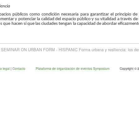
iencia
pacios públicos como condición necesaria para garantizar el principio de 
entar y potenciar la calidad del espacio público y su vitalidad a través de
os que hacen sí que las ciudades tengan la capacidad de abordar eficazmen
R ON URBAN FORM - HISPANIC Forma urbana y resiliencia: los desafíos 
so legal
|
Contacto
Plataforma de organización de eventos Symposium
Copyright © 