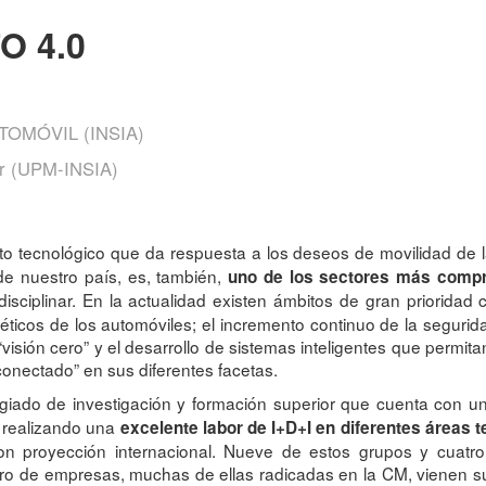
O 4.0
TOMÓVIL (INSIA)
or (UPM-INSIA)
to tecnológico que da respuesta a los deseos de movilidad de l
 de nuestro país, es, también,
uno de los sectores más compro
disciplinar. En la actualidad existen ámbitos de gran priorida
éticos de los automóviles; el incremento continuo de la seguri
a “visión cero” y el desarrollo de sistemas inteligentes que permi
conectado” en sus diferentes facetas.
egiado de investigación y formación superior que cuenta con un
 realizando una
excelente labor de I+D+I en diferentes áreas 
n proyección internacional. Nueve de estos grupos y cuatro 
ero de empresas, muchas de ellas radicadas en la CM, vienen