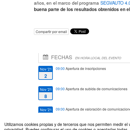
años, en el marco del programa
SEGVAUTO 4.
buena parte de los resultados obtenidos en e
Compartir por email
FECHAS
EN HORA LOCAL DEL EVENTO
09:00
Apertura de inscripciones
Nov '21
2
09:00
Apertura de subida de comunicaciones
Nov '21
8
09:00
Apertura de valoración de comunicacion
Nov '21
15
Utilizamos cookies propias y de terceros que nos permiten medir el v
privacidad. Puedes configurar el uso de cookies o aceptarlas todas.
14:00
Cierre de valoración de comunicaciones
Nov '21