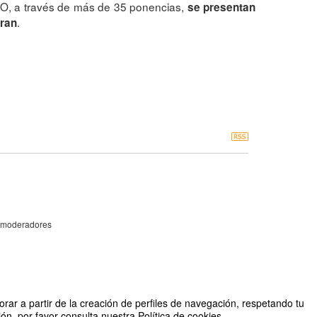
IO, a través de más de 35 ponencias,
se presentan
.
gran
y moderadores
rar a partir de la creación de perfiles de navegación, respetando tu
n, por favor consulta nuestra Política de cookies.