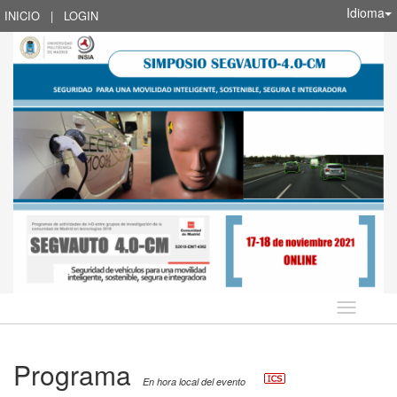
Idioma
INICIO
|
LOGIN
Idioma
Programa
En hora local del evento