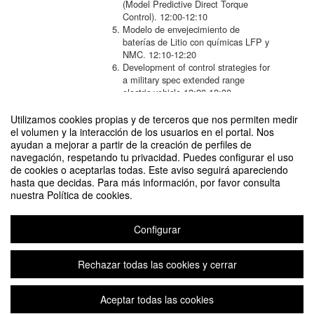
(Model Predictive Direct Torque
Control).
12:00-12:10
Modelo de envejecimiento de
baterías de Litio con químicas LFP y
NMC.
12:10-12:20
Development of control strategies for
a military spec extended range
electric vehicle.
12:20-12:30
Hybridization of a battery-fuel cell
electric vehicle.
12:30-12:40
Utilizamos cookies propias y de terceros que nos permiten medir
Can a Semi-Active Energy
el volumen y la interacción de los usuarios en el portal. Nos
Harvesting Shock Absorber Mimic a
ayudan a mejorar a partir de la creación de perfiles de
Given Vehicle Passive
navegación, respetando tu privacidad. Puedes configurar el uso
Suspension?.
12:40-12:50
de cookies o aceptarlas todas. Este aviso seguirá apareciendo
Preguntas
hasta que decidas. Para más información, por favor consulta
nuestra Política de cookies.
Configurar
SIMPOSIO SEGVAUTO 4.0
Organizado por Juan José Herrero Villamor (UPM-INSIA)
Rechazar todas las cookies y cerrar
Aceptar todas las cookies
Aviso legal
|
Contacto
Plataforma de organización de eventos Symposium