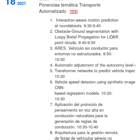
18
2021
Ponencias temática Transporte
Automatizado
Interaction-aware motion prediction
at roundabouts.
9:30-9:40
Obstacle-Ground segmentation with
Loopy Belief Propagation for LiDAR
point clouds.
9:40-9:50
ARES. Vehículo sin conductor para
entornos no estructurados.
9:50-
10:00
Automatic adjustment of the autonomy level of a
Transformer networks to predict vehicle trajector
10:20
Vehicle speed detecion using synthetic images 
CNN-
based regression models.
10:20-
10:30
Aplicación del protocolo de
pensamiento en voz alta en
conducción naturalista para la
generación de reglas de
conducción.
10:30-10:40
Arquitectura para la gestión remota
de flotas de vehículos aéreos no