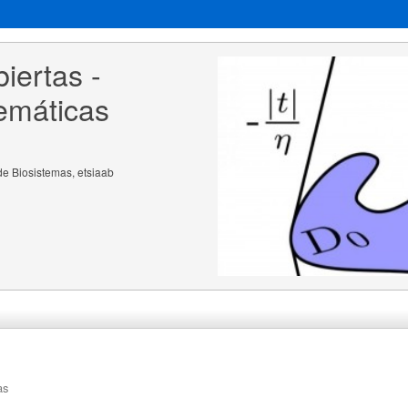
iertas - 
emáticas
de Biosistemas, etsiaab
as