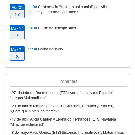
11:00
Conferencia 'Mira, ¡un polinomio!', por Alicia
Abr '21
Cantón y Leonardo Fernández
17
18:00
Cierre de inscripciones
May '21
7
11:00
Fecha de inicio
May '21
8
13:00
Fecha de fin
May '21
8
Ponentes
- 27 de febrero Bartolo Luque (ETSI Aeronáutica y del Espacio)
"Juegos Matemáticos"
- 20 de marzo Mariló López (ETSI Caminos, Canales y Puertos)
"¿Para qué sirven las mates?"
- 17 de abril Alicia Cantón y Leonardo Fernández (ETSI Navales)
“Mira, ¡un polinomio!”
- 8 de mayo Paco Gómez (ETSI Sistemas Informáticos) "¿Matemáticas