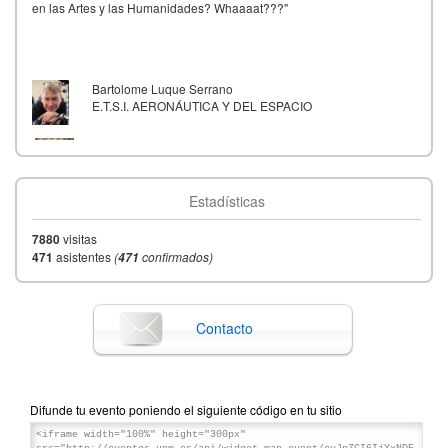
en las Artes y las Humanidades? Whaaaat???"
Bartolome Luque Serrano
E.T.S.I. AERONÁUTICA Y DEL ESPACIO
Mariló López
ETSI Caminos, Canales y Puertos
Alicia Cantón Pire
Estadísticas
7880
visitas
Leonardo Fernández Jambrina
471
asistentes
(
confirmados)
471
Francisco Gómez
Contacto
Difunde tu evento poniendo el siguiente código en tu sitio