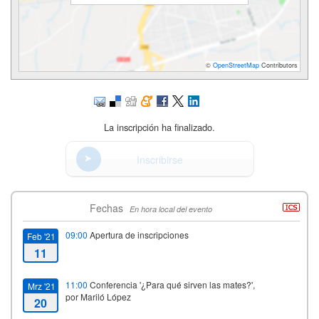
©
OpenStreetMap
Contributors
La inscripción ha finalizado.
Inscribirse
Fechas
En hora local del evento
09:00
Apertura de inscripciones
Feb '21
11
11:00
Conferencia '¿Para qué sirven las mates?',
Mrz '21
por Mariló López
20