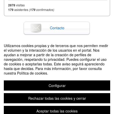
2878
visitas
179
asistentes
(
confirmados)
179
Contacto
Utilizamos cookies propias y de terceros que nos permiten medir
Difunde tu evento poniendo el siguiente código en tu sitio
el volumen y la interacción de los usuarios en el portal. Nos
ayudan a mejorar a partir de la creación de perfiles de
navegación, respetando tu privacidad. Puedes configurar el uso
de cookies o aceptarlas todas. Este aviso seguirá apareciendo
hasta que decidas. Para más información, por favor consulta
nuestra Política de cookies.
Configurar
Cómo llevar tu investigación al mercado
Organizado por Escuela Internacional de Doctorado de la UPM; Actúa UPM,
UPM
Rechazar todas las cookies y cerrar
Aceptar todas las cookies
Aviso legal
|
Contacto
Plataforma de organización de eventos Symposium