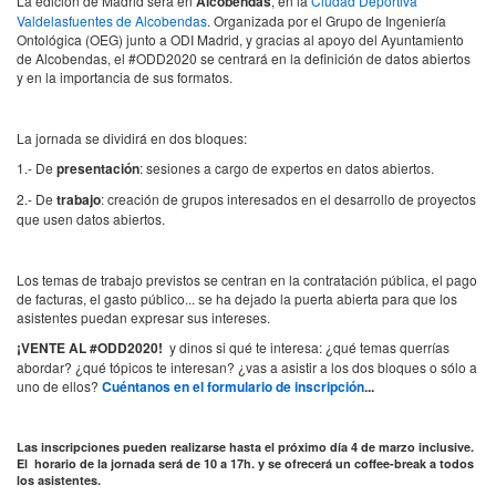
La edición de Madrid será en
Alcobendas
, en la
Ciudad Deportiva
Valdelasfuentes de Alcobendas
. Organizada por el Grupo de Ingeniería
Ontológica (OEG) junto a ODI Madrid, y gracias al apoyo del Ayuntamiento
de Alcobendas, el #ODD2020 se centrará en la definición de datos abiertos
y en la importancia de sus formatos.
La jornada se dividirá en dos bloques:
1.- De
presentación
: sesiones a cargo de expertos en datos abiertos.
2.- De
trabajo
: creación de grupos interesados en el desarrollo de proyectos
que usen datos abiertos.
Los temas de trabajo previstos se centran en la contratación pública, el pago
de facturas, el gasto público... se ha dejado la puerta abierta para que los
asistentes puedan expresar sus intereses.
¡VENTE AL #ODD2020!
y dinos si qué te interesa: ¿qué temas querrías
abordar? ¿qué tópicos te interesan? ¿vas a asistir a los dos bloques o sólo a
uno de ellos?
Cuéntanos en el formulario de inscripción
...
Las inscripciones pueden realizarse hasta el próximo día 4 de marzo inclusive.
El horario de la jornada será de 10 a 17h. y se ofrecerá un coffee-break a todos
los asistentes.