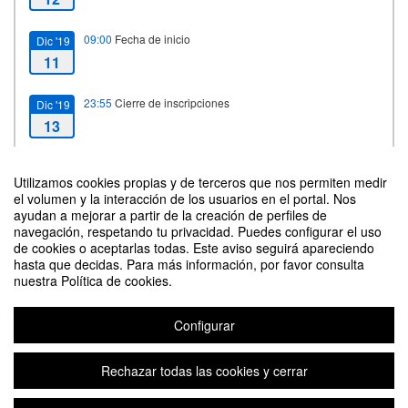
09:00
Fecha de inicio
Dic '19
11
23:55
Cierre de inscripciones
Dic '19
13
23:59
Fecha de fin
Dic '19
Utilizamos cookies propias y de terceros que nos permiten medir
13
el volumen y la interacción de los usuarios en el portal. Nos
ayudan a mejorar a partir de la creación de perfiles de
navegación, respetando tu privacidad. Puedes configurar el uso
de cookies o aceptarlas todas. Este aviso seguirá apareciendo
Estadísticas
hasta que decidas. Para más información, por favor consulta
nuestra Política de cookies.
5990
visitas
276
asistentes
(
confirmados)
235
Configurar
Rechazar todas las cookies y cerrar
Contacto