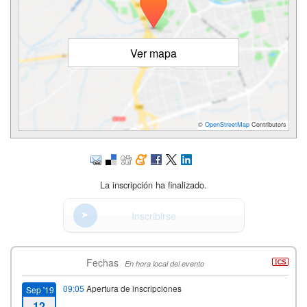
Ver mapa
©
OpenStreetMap
Contributors
La inscripción ha finalizado.
Inscribirse
Fechas
En hora local del evento
09:05
Apertura de inscripciones
Sep '19
12