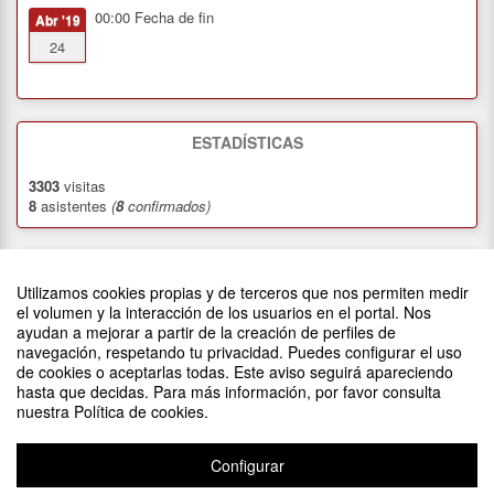
00:00
Fecha de fin
Abr '19
24
ESTADÍSTICAS
3303
visitas
8
asistentes
(
8
confirmados)
DIFUNDE TU EVENTO PONIENDO EL SIGUIENTE CÓDIGO
EN TU SITIO
Utilizamos cookies propias y de terceros que nos permiten medir
el volumen y la interacción de los usuarios en el portal. Nos
ayudan a mejorar a partir de la creación de perfiles de
navegación, respetando tu privacidad. Puedes configurar el uso
de cookies o aceptarlas todas. Este aviso seguirá apareciendo
hasta que decidas. Para más información, por favor consulta
nuestra Política de cookies.
COMENTARIOS
Configurar