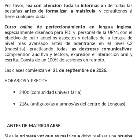
Por favor,
lea con atención toda la información
de todas las
pestañas
antes de formalizar la matrícula
, y consúltenos si
tiene cualquier duda.
Curso
online
de perfeccionamiento en lengua inglesa
,
especialmente diseñado para PDI y personal de la UPM, con el
objetivo de pulir aquellos aspectos y detalles de la lengua de
nivel más avanzado antes de adentrarse en el nivel C2
(maestría), practicando todas
las destrezas comunicativas
:
comprensión auditiva y lectora, expresión e interacción oral y
escrita. Consta de un 100% de sesiones en remoto.
Las clases comienzan el
21 de septiembre de 2026
.
HORARIOS Y PRECIO:
240€
(comunidad universitaria)
216€ (antiguos/as alumnos/as del centro de Lenguas)
ANTES DE MATRICULARSE
Si es la
primera vez que se matricula
debe realizar una
prueba