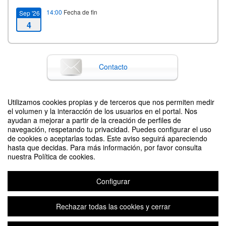
14:00
Fecha de fin
Sep '26
4
Contacto
Utilizamos cookies propias y de terceros que nos permiten medir
Difunde tu evento poniendo el siguiente código en tu sitio
el volumen y la interacción de los usuarios en el portal. Nos
ayudan a mejorar a partir de la creación de perfiles de
navegación, respetando tu privacidad. Puedes configurar el uso
de cookies o aceptarlas todas. Este aviso seguirá apareciendo
hasta que decidas. Para más información, por favor consulta
nuestra Política de cookies.
Configurar
Jornada de Bienvenida ETSISI para estudiantes de nuevo ingreso
2026/2027
Organizado por Ana Belén Cristóbal / Carlos Roldán
Rechazar todas las cookies y cerrar