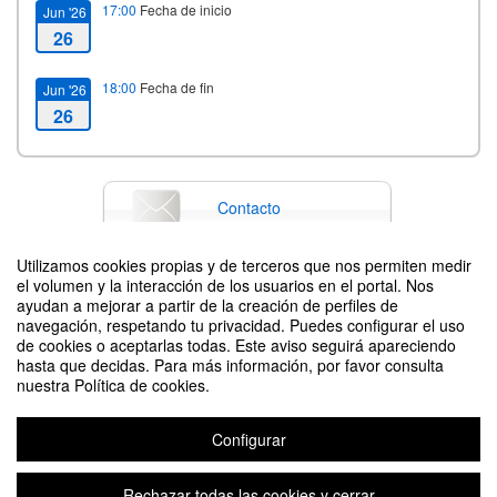
17:00
Fecha de inicio
Jun '26
26
18:00
Fecha de fin
Jun '26
26
Contacto
Utilizamos cookies propias y de terceros que nos permiten medir
el volumen y la interacción de los usuarios en el portal. Nos
Difunde tu evento poniendo el siguiente código en tu sitio
ayudan a mejorar a partir de la creación de perfiles de
navegación, respetando tu privacidad. Puedes configurar el uso
de cookies o aceptarlas todas. Este aviso seguirá apareciendo
hasta que decidas. Para más información, por favor consulta
nuestra Política de cookies.
Configurar
Acto de entrega de premios Caja de Ingenieros – UPM
Organizado por Vicerrectorado de Comunicación y Relaciones Institucionales
Rechazar todas las cookies y cerrar