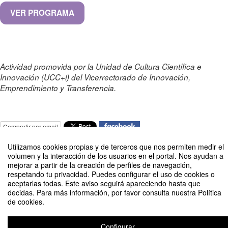
VER PROGRAMA
Actividad promovida por la Unidad de Cultura Científica e
Innovación (UCC+i) del Vicerrectorado de Innovación,
Emprendimiento y Transferencia.
Compartir por email
Utilizamos cookies propias y de terceros que nos permiten medir el
volumen y la interacción de los usuarios en el portal. Nos ayudan a
mejorar a partir de la creación de perfiles de navegación,
respetando tu privacidad. Puedes configurar el uso de cookies o
aceptarlas todas. Este aviso seguirá apareciendo hasta que
decidas. Para más información, por favor consulta nuestra Política
Noche Europea de los Investigadores UPM 2026
de cookies.
Organizado por Unidad de Cultura Científica (UCC+i) - Vicerrectorado de
Innovación, Emprendimiento y Transferencia
Configurar