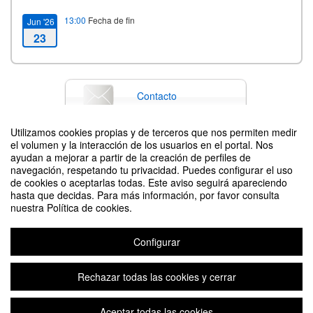
13:00
Fecha de fin
Jun '26
23
Contacto
Utilizamos cookies propias y de terceros que nos permiten medir
el volumen y la interacción de los usuarios en el portal. Nos
Difunde tu evento poniendo el siguiente código en tu sitio
ayudan a mejorar a partir de la creación de perfiles de
navegación, respetando tu privacidad. Puedes configurar el uso
de cookies o aceptarlas todas. Este aviso seguirá apareciendo
hasta que decidas. Para más información, por favor consulta
nuestra Política de cookies.
Configurar
Sesión Informativa MSCA Doctoral Networks 2026
Organizado por Oficina de Proyectos Internacionales de I+D+i
Rechazar todas las cookies y cerrar
Aceptar todas las cookies