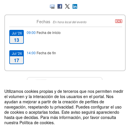
Fechas
En hora local del evento
09:00
Fecha de inicio
Jul '26
13
14:00
Fecha de fin
Jul '26
17
Contacto
Utilizamos cookies propias y de terceros que nos permiten medir
el volumen y la interacción de los usuarios en el portal. Nos
ayudan a mejorar a partir de la creación de perfiles de
navegación, respetando tu privacidad. Puedes configurar el uso
Difunde tu evento poniendo el siguiente código en tu sitio
de cookies o aceptarlas todas. Este aviso seguirá apareciendo
hasta que decidas. Para más información, por favor consulta
nuestra Política de cookies.