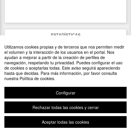
ESTADÍSTICAS
982
visitas
Utilizamos cookies propias y de terceros que nos permiten medir
52
asistentes
(
52
confirmados)
el volumen y la interacción de los usuarios en el portal. Nos
ayudan a mejorar a partir de la creación de perfiles de
navegación, respetando tu privacidad. Puedes configurar el uso
de cookies o aceptarlas todas. Este aviso seguirá apareciendo
DIFUNDE TU EVENTO PONIENDO EL SIGUIENTE CÓDIGO
hasta que decidas. Para más información, por favor consulta
EN TU SITIO
nuestra Política de cookies.
Configurar
Rechazar todas las cookies y cerrar
Aviso legal
|
Contacto
Plataforma de organización de eventos Symposium
Aceptar todas las cookies
Copyright © 2026