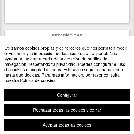
ESTADÍSTICAS
981
visitas
Utilizamos cookies propias y de terceros que nos permiten medir
52
asistentes
(
52
confirmados)
el volumen y la interacción de los usuarios en el portal. Nos
ayudan a mejorar a partir de la creación de perfiles de
navegación, respetando tu privacidad. Puedes configurar el uso
de cookies o aceptarlas todas. Este aviso seguirá apareciendo
DIFUNDE TU EVENTO PONIENDO EL SIGUIENTE CÓDIGO
hasta que decidas. Para más información, por favor consulta
EN TU SITIO
nuestra Política de cookies.
Configurar
Rechazar todas las cookies y cerrar
Aviso legal
|
Contacto
Plataforma de organización de eventos Symposium
Aceptar todas las cookies
Copyright © 2026