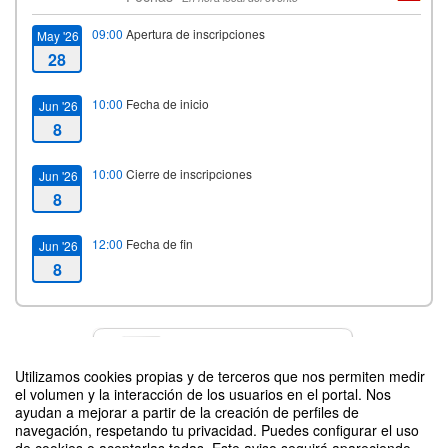
09:00
Apertura de inscripciones
May '26
28
10:00
Fecha de inicio
Jun '26
8
10:00
Cierre de inscripciones
Jun '26
8
12:00
Fecha de fin
Jun '26
8
Contacto
Utilizamos cookies propias y de terceros que nos permiten medir
el volumen y la interacción de los usuarios en el portal. Nos
ayudan a mejorar a partir de la creación de perfiles de
navegación, respetando tu privacidad. Puedes configurar el uso
Difunde tu evento poniendo el siguiente código en tu sitio