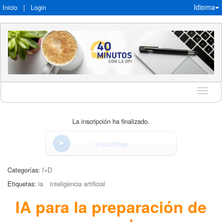
Idioma
Inicio
|
Login
Idioma
La inscripción ha finalizado.
Inscribirse
Categorías:
I+D
Etiquetas:
ia
inteligència artificial
IA para la preparación de