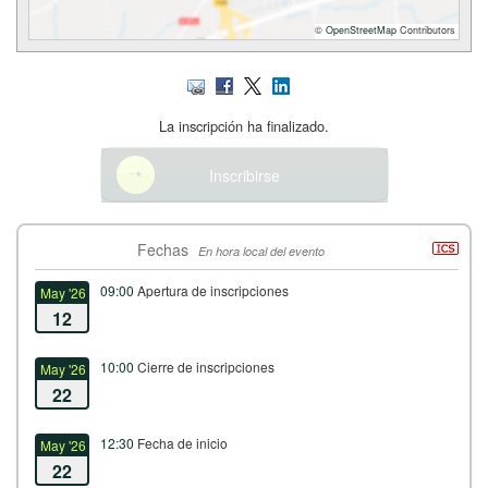
©
OpenStreetMap
Contributors
La inscripción ha finalizado.
Inscribirse
Fechas
En hora local del evento
09:00
Apertura de inscripciones
May '26
12
10:00
Cierre de inscripciones
May '26
22
12:30
Fecha de inicio
May '26
22