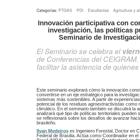
Categorías:
PTGAS
PDI
Estudiantes
Agricultura y a
Innovación participativa con co
investigación, las políticas p
Seminario de Investigaci
El Seminario se celebra el
viern
de Conferencias del CEIGRAM. S
facilitar la asistencia de quien
Este seminario explorará cómo la innovación const
convertirse en un eje estratégico para la investigaci
sistemas más sostenibles. A partir de experiencias
potencial de los residuos agroextractivistas como 
climático. En el seminario también se discutirá la ar
analizará qué tipo de políticas territoriales pueden
se reflexionará sobre los desafíos de avanzar haci
brasileño.
Ilvan Medeiros
es Ingeniero Forestal, Doctor en Ci
Federal de Brasilia. Actúa como Coordinador en el M