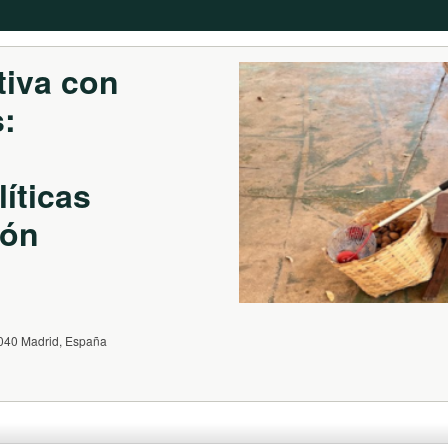
tiva con 
: 
íticas 
ión 
8040 Madrid, España