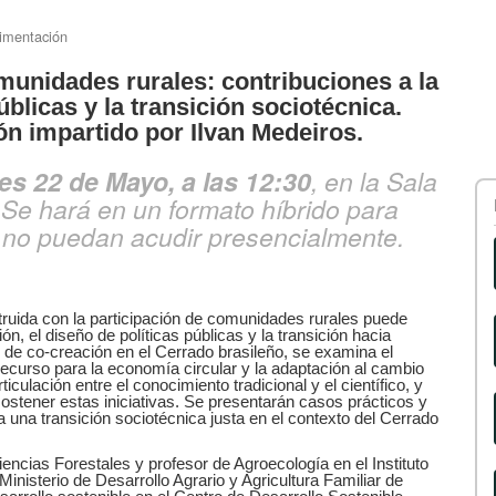
limentación
munidades rurales: contribuciones a la
úblicas y la transición sociotécnica.
ón impartido por Ilvan Medeiros.
es 22 de Mayo, a las 12:30
, en la Sala
e hará en un formato híbrido para
es no puedan acudir presencialmente.
ruida con la participación de comunidades rurales puede
ón, el diseño de políticas públicas y la transición hacia
 de co-creación en el Cerrado brasileño, se examina el
recurso para la economía circular y la adaptación al cambio
ticulación entre el conocimiento tradicional y el científico, y
 sostener estas iniciativas. Se presentarán casos prácticos y
a una transición sociotécnica justa en el contexto del Cerrado
encias Forestales y profesor de Agroecología en el Instituto
inisterio de Desarrollo Agrario y Agricultura Familiar de