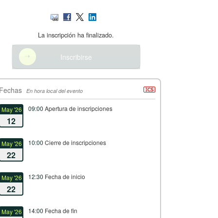
La inscripción ha finalizado.
Inscribirse
Fechas
En hora local del evento
09:00
Apertura de inscripciones
May '26
12
10:00
Cierre de inscripciones
May '26
22
12:30
Fecha de inicio
May '26
22
14:00
Fecha de fin
May '26