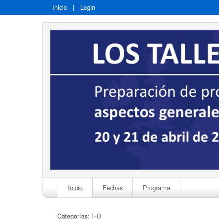
Inicio
|
Login
Inicio
Fechas
Programa
Categorías:
I+D