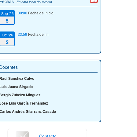
Fechas
En hora local del evento
00:00
Fecha de inicio
Sep '26
5
23:59
Fecha de fin
Oct '26
2
Docentes
Raúl Sánchez Calvo
Luis Juana Sirgado
Sergio Zubelzu Mínguez
José Luis García Fernández
Carlos Andrés Gilarranz Casado
Contacto