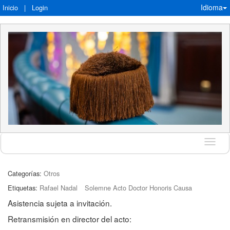
Idioma
Inicio
|
Login
Idioma
Categorías:
Otros
Etiquetas:
Rafael Nadal
Solemne Acto Doctor Honoris Causa
Asistencia sujeta a invitación.
Retransmisión en director del acto: