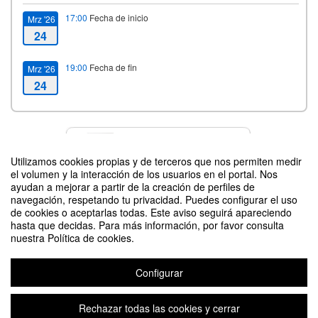
17:00
Fecha de inicio
Mrz '26
24
19:00
Fecha de fin
Mrz '26
24
Contacto
Utilizamos cookies propias y de terceros que nos permiten medir
el volumen y la interacción de los usuarios en el portal. Nos
ayudan a mejorar a partir de la creación de perfiles de
navegación, respetando tu privacidad. Puedes configurar el uso
Difunde tu evento poniendo el siguiente código en tu sitio
de cookies o aceptarlas todas. Este aviso seguirá apareciendo
hasta que decidas. Para más información, por favor consulta
nuestra Política de cookies.
Configurar
Solemne Acto de Investidura de Doctor Honoris Causa a Rafael Nadal
Rechazar todas las cookies y cerrar