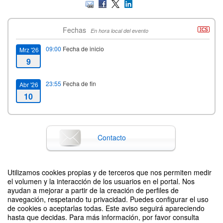
Fechas
En hora local del evento
09:00
Fecha de inicio
Mrz '26
9
23:55
Fecha de fin
Abr '26
10
Contacto
Utilizamos cookies propias y de terceros que nos permiten medir
Difunde tu evento poniendo el siguiente código en tu sitio
el volumen y la interacción de los usuarios en el portal. Nos
ayudan a mejorar a partir de la creación de perfiles de
navegación, respetando tu privacidad. Puedes configurar el uso
de cookies o aceptarlas todas. Este aviso seguirá apareciendo
hasta que decidas. Para más información, por favor consulta