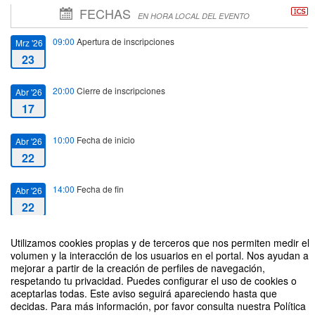
FECHAS
EN HORA LOCAL DEL EVENTO
09:00
Apertura de inscripciones
Mrz '26
23
20:00
Cierre de inscripciones
Abr '26
17
10:00
Fecha de inicio
Abr '26
22
14:00
Fecha de fin
Abr '26
22
Utilizamos cookies propias y de terceros que nos permiten medir el
volumen y la interacción de los usuarios en el portal. Nos ayudan a
mejorar a partir de la creación de perfiles de navegación,
respetando tu privacidad. Puedes configurar el uso de cookies o
Jornadas de Puertas Abiertas de la ETSI Topografía, Geodesia y
aceptarlas todas. Este aviso seguirá apareciendo hasta que
Cartografía.
decidas. Para más información, por favor consulta nuestra Política