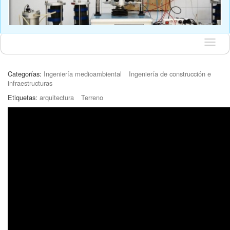
Idioma
Categorías:
Ingeniería medioambiental
Ingeniería de construcción e
infraestructuras
Etiquetas:
arquitectura
Terreno