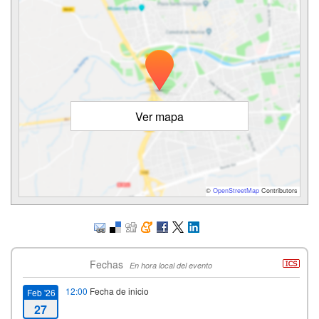
Ver mapa
©
OpenStreetMap
Contributors
Fechas
En hora local del evento
12:00
Fecha de inicio
Feb '26
27