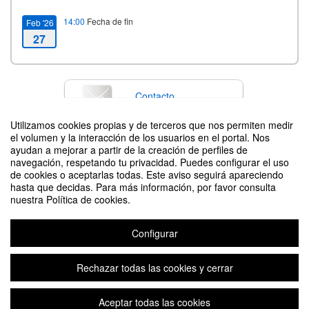
14:00
Fecha de fin
Feb '26
27
Contacto
Utilizamos cookies propias y de terceros que nos permiten medir
el volumen y la interacción de los usuarios en el portal. Nos
ayudan a mejorar a partir de la creación de perfiles de
Difunde tu evento poniendo el siguiente código en tu sitio
navegación, respetando tu privacidad. Puedes configurar el uso
de cookies o aceptarlas todas. Este aviso seguirá apareciendo
hasta que decidas. Para más información, por favor consulta
nuestra Política de cookies.
Configurar
Solemne Acto Académico de Investidura de Doctoras y Doctores y Entrega
de premios Extraordinarios de Doctorado 2026
Rechazar todas las cookies y cerrar
Aceptar todas las cookies
Aviso legal
|
Contacto
Plataforma de organización de eventos Symposium