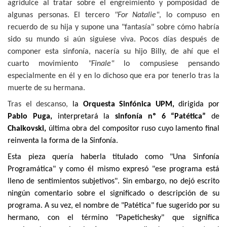
agridulce al tratar sobre el engreimiento y pomposidad de
algunas personas. El tercero
"For Natalie"
, lo compuso en
recuerdo de su hija y supone una "fantasía" sobre cómo habría
sido su mundo si aún siguiese viva. Pocos días después de
componer esta sinfonía, nacería su hijo Billy, de ahí que el
cuarto movimiento
"Finale"
lo compusiese pensando
especialmente en él y en lo dichoso que era por tenerlo tras la
muerte de su hermana.
Tras el descanso,
la
Orquesta Sinfónica UPM,
dirigida por
Pablo Puga,
interpretará la
sinfonía nº 6 “Patética”
de
Chaikovski,
última obra del compositor ruso cuyo lamento final
reinventa la forma de la Sinfonía.
Esta pieza quería haberla titulado como "Una Sinfonía
Programática" y como él mismo expresó "ese programa está
lleno de sentimientos subjetivos". Sin embargo, no dejó escrito
ningún comentario sobre el significado o descripción de su
programa. A su vez, e
l nombre de "Patética" fue sugerido por su
hermano, con el término "Papetichesky" que significa