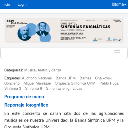
Idioma
Inicio
|
Login
Idioma
Categorías:
Música, teatro y danza
Etiquetas:
Auditorio Nacional
Banda UPM
Barnes
Chaikovski
Concierto
Miguel Manrique
Orquesta Sinfónica UPM
Pablo Puga
Sinfonía 3
Sinfonía 6
Sinfonías enigmáticas
Programa de mano
Reportaje fotográfico
En este concierto se darán cita dos de las agrupaciones
musicales de nuestra Universidad: la Banda Sinfónica UPM y la
Orquesta Sinfónica UPM.