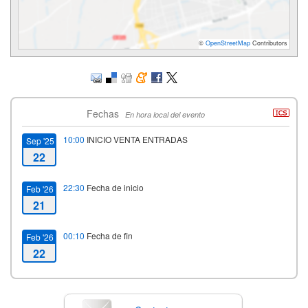
©
OpenStreetMap
Contributors
Fechas
En hora local del evento
10:00
INICIO VENTA ENTRADAS
Sep '25
22
22:30
Fecha de inicio
Feb '26
21
00:10
Fecha de fin
Feb '26
22