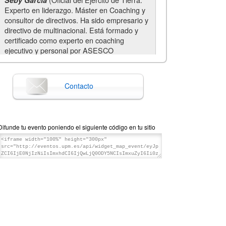
Seby García
Experto en liderazgo. Máster en Coaching y
consultor de directivos. Ha sido empresario y
directivo de multinacional. Está formado y
certificado como experto en coaching
ejecutivo y personal por ASESCO
(Asociación Española de Coaching) con el
número 10953, ha finalizado los estudios de
Master of Science in Coaching (Facultad de
Contacto
Psicología de la Bircham International
University). Practitioner en PNL por la ITA
(International Trainers Academy). Titulado en
Liderazgo Público por el INAP (Instituto
Difunde tu evento poniendo el siguiente código en tu sitio
Nacional de Administración Pública) y la
Escuela de Guerra del Ejército (centro
docente militar de perfeccionamiento).
Mónica Pérez Hurtado
(Mónica es
licenciada en Derecho por la Universidad
San Pablo CEU y MBA por IADE (UAM) e
IE Business School. He realizado varios
programas digitales en The Valley Digital
Business School y el programa Women