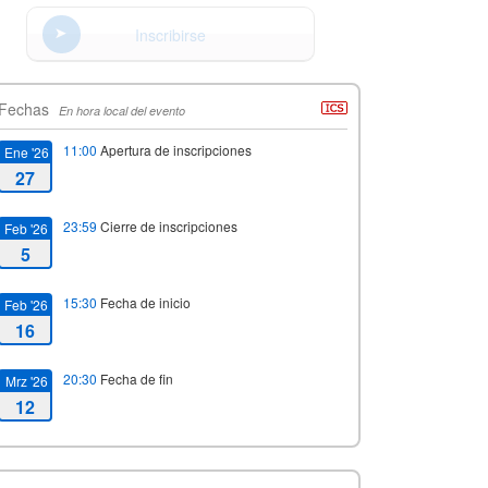
Inscribirse
Fechas
En hora local del evento
11:00
Apertura de inscripciones
Ene '26
27
23:59
Cierre de inscripciones
Feb '26
5
15:30
Fecha de inicio
Feb '26
16
20:30
Fecha de fin
Mrz '26
12