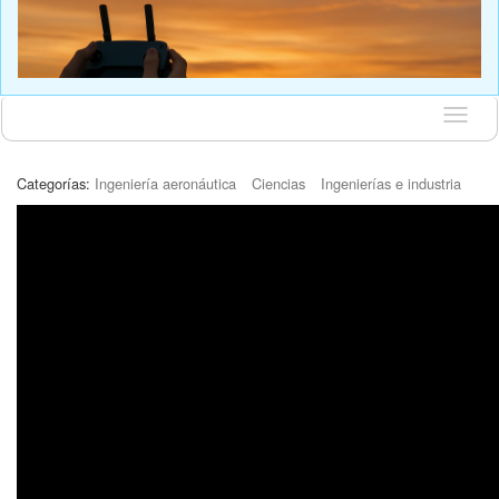
Idioma
Categorías:
Ingeniería aeronáutica
Ciencias
Ingenierías e industria