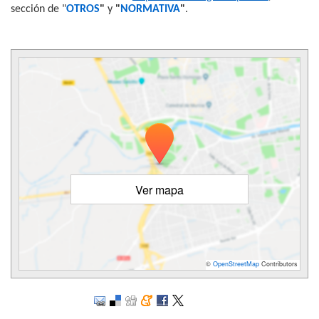
sección de "
OTROS
"
y
"
NORMATIVA
"
.
Ver mapa
©
OpenStreetMap
Contributors