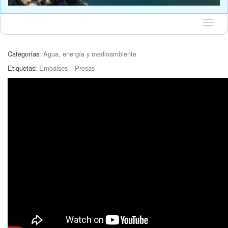
Idioma
Categorías:
Agua, energía y medioambiente
Etiquetas:
Embalses
Presas