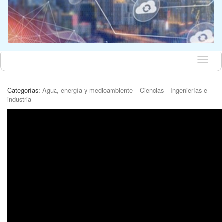
Idioma
Categorías:
Agua, energía y medioambiente
Ciencias
Ingenierías e
industria