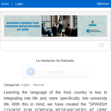
Idioma
Inicio
|
Login
Idioma
La inscripción ha finalizado.
Inscribirse
Categorías:
Inglés
Idiomas
Learning the language of the host country is key to
integrating into life and, more specifically, into university
life. With this in mind, we have created the
"SPANISH
COURSE FOR FOREIGN RESEARCHERS AT UPM
"