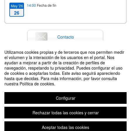
14:00
Fecha de fin
May '26
26
Contacto
Utilizamos cookies propias y de terceros que nos permiten medir
el volumen y la interacción de los usuarios en el portal. Nos
Difunde tu evento poniendo el siguiente código en tu sitio
ayudan a mejorar a partir de la creación de perfiles de
navegación, respetando tu privacidad. Puedes configurar el uso
de cookies o aceptarlas todas. Este aviso seguirá apareciendo
hasta que decidas. Para más información, por favor consulta
nuestra Política de cookies.
Configurar
SPANISH COURSE FOR FOREIGN RESEARCHERS AT UPM
Organizado por Centro de Lenguas UPM
Rechazar todas las cookies y cerrar
Aceptar todas las cookies
Aviso legal
|
Contacto
Plataforma de organización de eventos Symposium