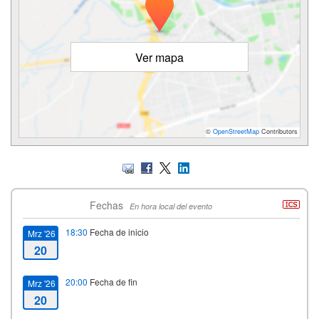
Ver mapa
©
OpenStreetMap
Contributors
Fechas
En hora local del evento
18:30
Fecha de inicio
Mrz '26
20
20:00
Fecha de fin
Mrz '26
20