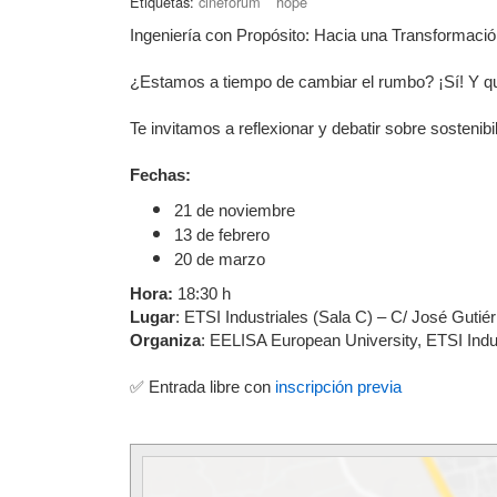
Etiquetas:
cinefórum
hope
Ingeniería con Propósito: Hacia una Transformació
¿Estamos a tiempo de cambiar el rumbo? ¡Sí! Y q
Te invitamos a reflexionar y debatir sobre sostenib
Fechas:
21 de noviembre
13 de febrero
20 de marzo
Hora:
18:30 h
Lugar
: ETSI Industriales (Sala C) – C/ José Gutié
Organiza
: EELISA European University, ETSI In
✅ Entrada libre con
inscripción previa