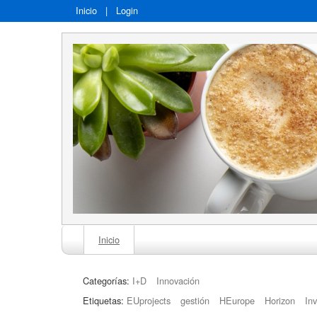
Inicio
|
Login
Inicio
Categorías:
I+D
Innovación
Etiquetas:
EUprojects
gestión
HEurope
Horizon
In