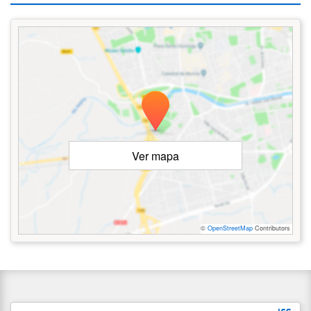
Ver mapa
©
OpenStreetMap
Contributors