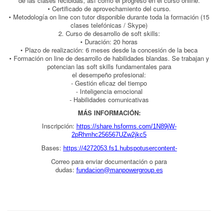
de las clases recibidas, así como el progreso en el curso online.
• Certificado de aprovechamiento del curso.
• Metodología on line con tutor disponible durante toda la formación (15
clases telefónicas / Skype)
2. Curso de desarrollo de soft skills:
• Duración: 20 horas
• Plazo de realización: 6 meses desde la concesión de la beca
• Formación on line de desarrollo de habilidades blandas. Se trabajan y
potencian las soft skills fundamentales para
el desempeño profesional:
- Gestión eficaz del tiempo
- Inteligencia emocional
- Habilidades comunicativas
MÁS INFORMACIÓN:
Inscripción:
https://share.hsforms.com/1N89jW-
2pRhmhc256567UZw2jkc5
Bases:
https://4272053.fs1.hubspotusercontent-
Correo para enviar documentación o para
dudas:
fundacion@manpowergroup.es