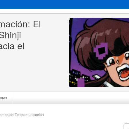
mación: El 
hinji 
cia el 
ores
stemas de Telecomunicación