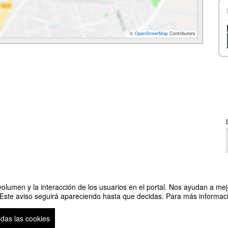
©
OpenStreetMap
Contributors
olumen y la interacción de los usuarios en el portal. Nos ayudan a mejo
 Este aviso seguirá apareciendo hasta que decidas. Para más informació
ramaki y la mirada hacia el futuro de la industria
odas las cookies
so legal
|
Contacto
Plataforma de organización de eventos Symposium
Copyright © 