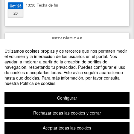
13:30
Fecha de fin
Oct '25
20
ESTADÍSTICAS
1006
visitas
Utilizamos cookies propias y de terceros que nos permiten medir
64
asistentes
(
64
confirmados)
el volumen y la interacción de los usuarios en el portal. Nos
ayudan a mejorar a partir de la creación de perfiles de
navegación, respetando tu privacidad. Puedes configurar el uso
de cookies o aceptarlas todas. Este aviso seguirá apareciendo
DIFUNDE TU EVENTO PONIENDO EL SIGUIENTE CÓDIGO
hasta que decidas. Para más información, por favor consulta
EN TU SITIO
nuestra Política de cookies.
Configurar
Rechazar todas las cookies y cerrar
Aviso legal
|
Contacto
Plataforma de organización de eventos Symposium
Aceptar todas las cookies
Copyright © 2026