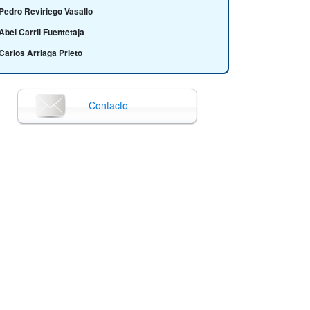
Pedro Reviriego Vasallo
Abel Carril Fuentetaja
Carlos Arriaga Prieto
Andrés Muñoz Arcentales
Javier Conde Díaz
Contacto
Alejandro Pozo Huertas
Carlos Eugenio Aparicio de Santiago
Lourdes Marco Pascual
Anabel Pilicita Garrido