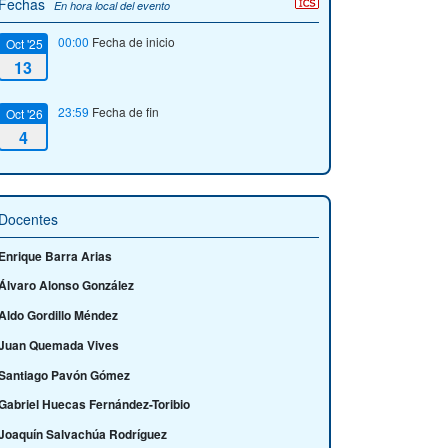
Fechas
En hora local del evento
00:00
Fecha de inicio
Oct '25
13
23:59
Fecha de fin
Oct '26
4
Docentes
Enrique Barra Arias
Álvaro Alonso González
Aldo Gordillo Méndez
Juan Quemada Vives
Santiago Pavón Gómez
Gabriel Huecas Fernández-Toribio
Joaquín Salvachúa Rodríguez