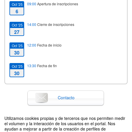
09:00
Apertura de inscripciones
Oct '25
6
14:00
Cierre de inscripciones
Oct '25
27
12:00
Fecha de inicio
Oct '25
30
13:30
Fecha de fin
Oct '25
30
Contacto
Utilizamos cookies propias y de terceros que nos permiten medir
Difunde tu evento poniendo el siguiente código en tu sitio
el volumen y la interacción de los usuarios en el portal. Nos
ayudan a mejorar a partir de la creación de perfiles de